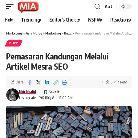
Aa
Hot
Trending
Editor’s Choice
NSFW
Reactions
Marketing In Asia
>
Blog
>
Marketing
>
Buzz
>
Pemasaran Kandungan Melalui Artikel Mesra SEO
BUZZ
Pemasaran Kandungan Melalui
Artikel Mesra SEO
Share
6 Min Read
Khir Khalid
Last updated: 2021/01/18 at 12:00 AM