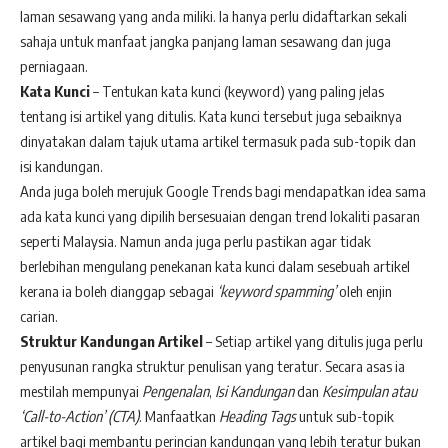
laman sesawang yang anda miliki. Ia hanya perlu didaftarkan sekali
sahaja untuk manfaat jangka panjang laman sesawang dan juga
perniagaan.
Kata Kunci
–
Tentukan kata kunci (keyword) yang paling jelas
tentang isi artikel yang ditulis. Kata kunci tersebut juga sebaiknya
dinyatakan dalam tajuk utama artikel termasuk pada sub-topik dan
isi kandungan.
Anda juga boleh merujuk Google Trends bagi mendapatkan idea sama
ada kata kunci yang dipilih bersesuaian dengan trend lokaliti pasaran
seperti Malaysia. Namun anda juga perlu pastikan agar tidak
berlebihan mengulang penekanan kata kunci dalam sesebuah artikel
kerana ia boleh dianggap sebagai
‘keyword spamming’
oleh enjin
carian.
Struktur Kandungan Artikel
– Setiap artikel yang ditulis juga perlu
penyusunan rangka struktur penulisan yang teratur. Secara asas ia
mestilah mempunyai
Pengenalan
,
Isi Kandungan
dan
Kesimpulan atau
‘Call-to-Action’ (CTA)
. Manfaatkan
Heading Tags
untuk sub-topik
artikel bagi membantu perincian kandungan yang lebih teratur bukan