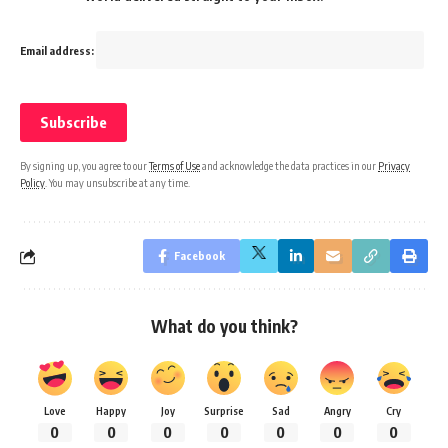
Email address:
By signing up, you agree to our
Terms of Use
and acknowledge the data practices in our
Privacy
Policy
. You may unsubscribe at any time.
Facebook
What do you think?
Love
Happy
Joy
Surprise
Sad
Angry
Cry
0
0
0
0
0
0
0