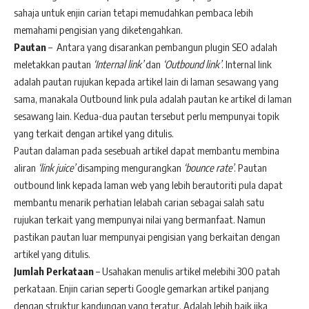
sahaja untuk enjin carian tetapi memudahkan pembaca lebih
memahami pengisian yang diketengahkan.
Pautan
– Antara yang disarankan pembangun plugin SEO adalah
meletakkan pautan
‘Internal link’
dan
‘Outbound link’
. Internal link
adalah pautan rujukan kepada artikel lain di laman sesawang yang
sama, manakala Outbound link pula adalah pautan ke artikel di laman
sesawang lain. Kedua-dua pautan tersebut perlu mempunyai topik
yang terkait dengan artikel yang ditulis.
Pautan dalaman pada sesebuah artikel dapat membantu membina
aliran
‘link juice’
disamping mengurangkan
‘bounce rate’
. Pautan
outbound link kepada laman web yang lebih berautoriti pula dapat
membantu menarik perhatian lelabah carian sebagai salah satu
rujukan terkait yang mempunyai nilai yang bermanfaat. Namun
pastikan pautan luar mempunyai pengisian yang berkaitan dengan
artikel yang ditulis.
Jumlah Perkataan
– Usahakan menulis artikel melebihi 300 patah
perkataan. Enjin carian seperti Google gemarkan artikel panjang
dengan struktur kandungan yang teratur. Adalah lebih baik jika