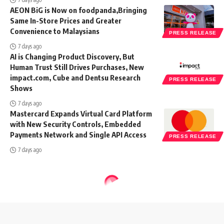
AEON BiG is Now on foodpanda,Bringing
Same In-Store Prices and Greater
Convenience to Malaysians
PRESS RELEASE
7 days ago
AI is Changing Product Discovery, But
Human Trust Still Drives Purchases, New
impact.com, Cube and Dentsu Research
PRESS RELEASE
Shows
7 days ago
Mastercard Expands Virtual Card Platform
with New Security Controls, Embedded
Payments Network and Single API Access
PRESS RELEASE
7 days ago