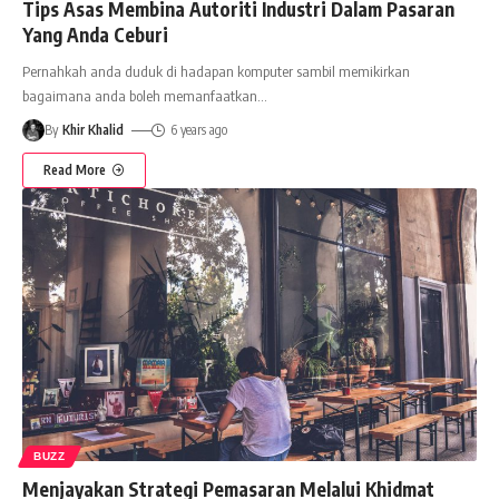
Tips Asas Membina Autoriti Industri Dalam Pasaran
Yang Anda Ceburi
Pernahkah anda duduk di hadapan komputer sambil memikirkan
bagaimana anda boleh memanfaatkan
…
By
Khir Khalid
6 years ago
Read More
BUZZ
Menjayakan Strategi Pemasaran Melalui Khidmat