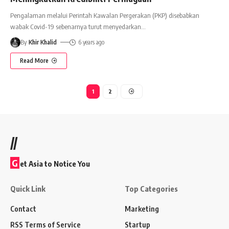
Pengalaman melalui Perintah Kawalan Pergerakan (PKP) disebabkan
wabak Covid-19 sebenarnya turut menyedarkan
…
By
Khir Khalid
6 years ago
Read More
1
2
//
G
et Asia to Notice You
Quick Link
Top Categories
Contact
Marketing
RSS Terms of Service
Startup