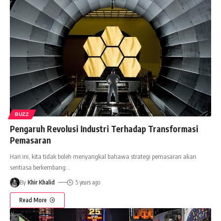
BUZZ
Pengaruh Revolusi Industri Terhadap Transformasi
Pemasaran
Hari ini, kita tidak boleh menyangkal bahawa strategi pemasaran akan
sentiasa berkembang
…
By
Khir Khalid
5 years ago
Read More