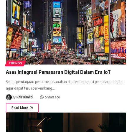
TRENDS
Asas Integrasi Pemasaran Digital Dalam Era IoT
Setiap perniagaan perlu melaksanakan strategi integrasi pemasaran digital
agar dapat terus berkembang
…
By
Khir Khalid
5 years ago
Read More