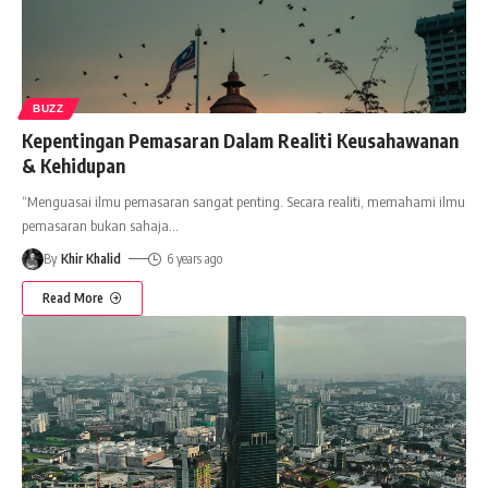
BUZZ
Kepentingan Pemasaran Dalam Realiti Keusahawanan
& Kehidupan
“Menguasai ilmu pemasaran sangat penting. Secara realiti, memahami ilmu
pemasaran bukan sahaja
…
By
Khir Khalid
6 years ago
Read More