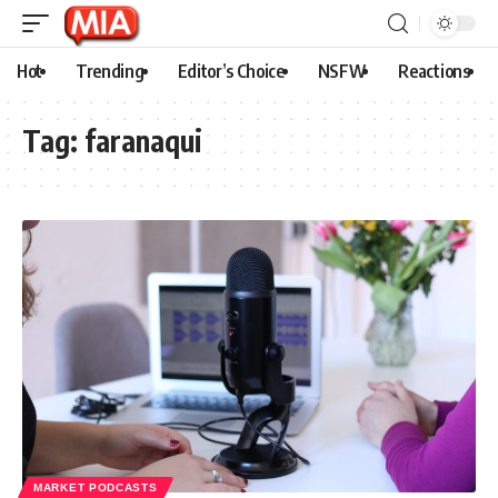
Hot
Trending
Editor’s Choice
NSFW
Reactions
Tag:
faranaqui
MARKET PODCASTS