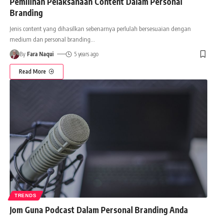
Pemilihan Pelaksanaan Content Dalam Personal
Branding
Jenis content yang dihasilkan sebenarnya perlulah bersesuaian dengan
medium dan personal branding
…
By
Fara Naqui
5 years ago
Read More
TRENDS
Jom Guna Podcast Dalam Personal Branding Anda