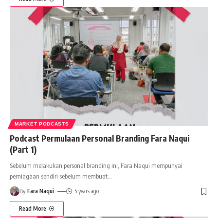
MARKET PODCASTS
Podcast Permulaan Personal Branding Fara Naqui
(Part 1)
Sebelum melakukan personal branding ini, Fara Naqui mempunyai
perniagaan sendiri sebelum membuat
…
By
Fara Naqui
5 years ago
Read More