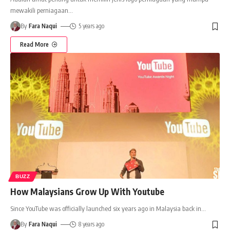
mewakili perniagaan
…
By
Fara Naqui
5 years ago
Read More
BUZZ
How Malaysians Grow Up With Youtube
Since YouTube was officially launched six years ago in Malaysia back in
…
By
Fara Naqui
8 years ago