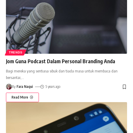
TRENDS
Jom Guna Podcast Dalam Personal Branding Anda
Bagi mereka yang sentiasa sibuk dan tiada masa untuk membaca dan
bersantai,
…
By
Fara Naqui
5 years ago
Read More