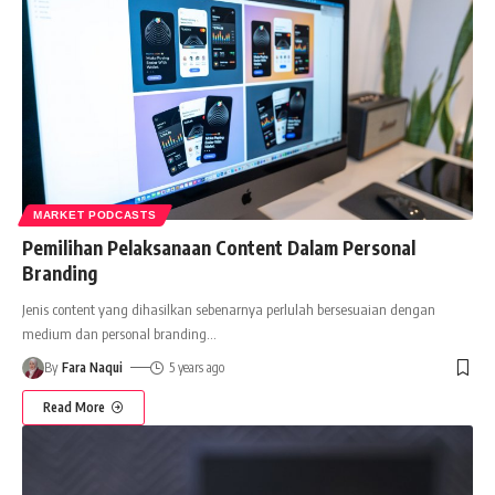
MARKET PODCASTS
Pemilihan Pelaksanaan Content Dalam Personal
Branding
Jenis content yang dihasilkan sebenarnya perlulah bersesuaian dengan
medium dan personal branding
…
By
Fara Naqui
5 years ago
Read More