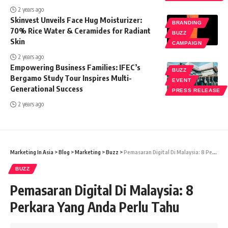
2 years ago
Skinvest Unveils Face Hug Moisturizer:
BRANDING
70% Rice Water & Ceramides for Radiant
BUZZ
Skin
CAMPAIGN
2 years ago
Empowering Business Families: IFEC’s
BUZZ
Bergamo Study Tour Inspires Multi-
EVENT
Generational Success
PRESS RELEASE
2 years ago
Marketing In Asia
>
Blog
>
Marketing
>
Buzz
>
Pemasaran Digital Di Malaysia: 8 Perkara Yang Anda Perlu Tahu
BUZZ
Pemasaran Digital Di Malaysia: 8
Perkara Yang Anda Perlu Tahu