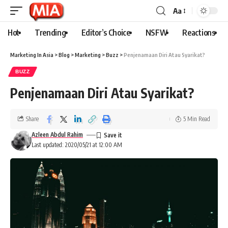
Aa
Hot
Trending
Editor’s Choice
NSFW
Reactions
Marketing In Asia
>
Blog
>
Marketing
>
Buzz
>
Penjenamaan Diri Atau Syarikat?
BUZZ
Penjenamaan Diri Atau Syarikat?
Share
5 Min Read
Azleen Abdul Rahim
Last updated: 2020/05/21 at 12:00 AM