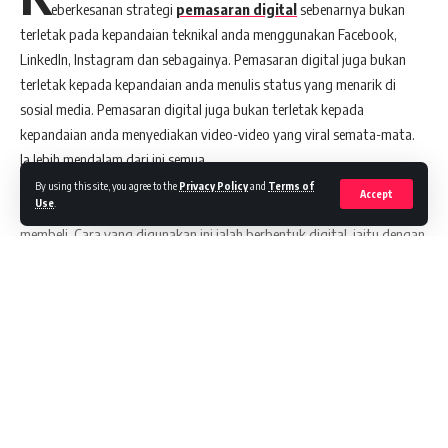
eberkesanan strategi
pemasaran digital
sebenarnya bukan
terletak pada kepandaian teknikal anda menggunakan Facebook,
LinkedIn, Instagram dan sebagainya. Pemasaran digital juga bukan
terletak kepada kepandaian anda menulis status yang menarik di
sosial media. Pemasaran digital juga bukan terletak kepada
kepandaian anda menyediakan video-video yang viral semata-mata.
Ia lebih mendalam dari ini semua.
Ia sebenarnya adalah salah satu cara dari pelbagai cara anda
By using this site, you agree to the
Privacy Policy
and
Terms of
Accept
Use
.
memasarkan produk atau perkhidmatan untuk membuatkan orang
membeli. Cara yang digunakan ini ialah berbentuk digital, iaitu dengan
mengambil kesempatan ke atas kuasa internet. Digital juga bukan
satu-satunya cara anda patut memasarkan produk anda kerana
terdapat pelbagai cara lain lagi.
Tabiat membeli, kemahuan, kehendak dan permintaan para pengguna
di Malaysia kini telah sama sekali berubah berbanding 5 tahun dahulu
dan sebelumnya. Begitu juga pada platform digital, semuanya kini
Continue Reading
berlainan. Apa yang berbeza? Ini di antaranya perkara-perkara yang
perlu anda ambil kira untuk strategi
pemasaran digital
anda bagi