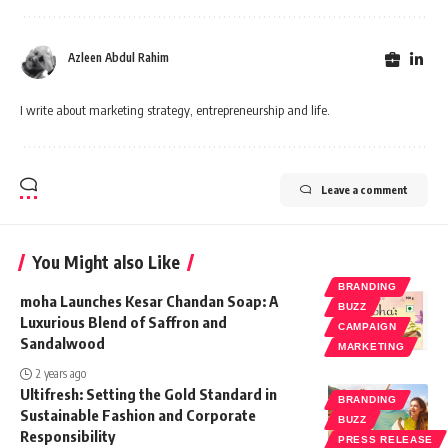
Azleen Abdul Rahim
I write about marketing strategy, entrepreneurship and life.
Leave a comment
You Might also Like
BRANDING
moha Launches Kesar Chandan Soap: A
BUZZ
Luxurious Blend of Saffron and
CAMPAIGN
Sandalwood
MARKETING
2 years ago
Ultifresh: Setting the Gold Standard in
BRANDING
Sustainable Fashion and Corporate
BUZZ
Responsibility
PRESS RELEASE