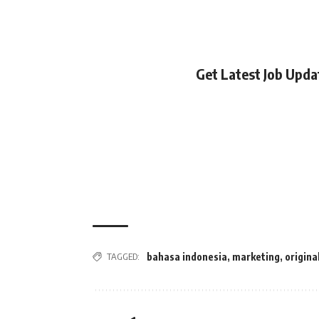
Get Latest Job Upd
TAGGED:
bahasa indonesia
,
marketing
,
origina