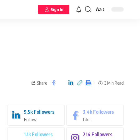
Aa
Sign In
Share
3 Min Read
9.5k
Followers
3.4k
Followers
Follow
Like
1.1k
Followers
214
Followers