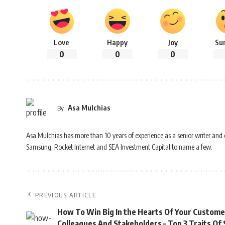
Love
Happy
Joy
Su
0
0
0
Asa Mulchias
By
Asa Mulchias has more than 10 years of experience as a senior writer and
Samsung, Rocket Internet and SEA Investment Capital to name a few.
PREVIOUS ARTICLE
How To Win Big In the Hearts Of Your Custome
Colleagues And Stakeholders – Top 3 Traits Of