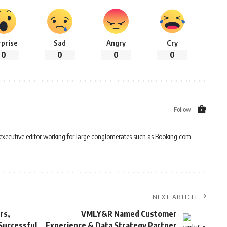
rprise
Sad
Angry
Cry
0
0
0
0
Follow:
 executive editor working for large conglomerates such as Booking.com,
NEXT ARTICLE
rs,
VMLY&R Named Customer
 Successful
Experience & Data Strategy Partner