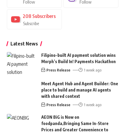
Follow
Follow
208
Subscribers
Subscribe
Latest News
Filipino-built AI payment solution wins
Morph’s Build In! Payments Hackathon
Press Release
1 week ago
Meet Agent Hub and Agent Builder: One
place to build and manage AI agents
with shared context
Press Release
1 week ago
AEON BiG is Now on
foodpanda,Bringing Same In-Store
Prices and Greater Convenience to