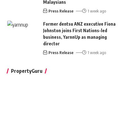
Malaysians
Press Release
1 week ago
Former dentsu ANZ executive Fiona
Johnston joins First Nations-led
business, YarnnUp as managing
director
Press Release
1 week ago
PropertyGuru