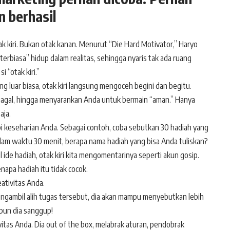
n berhasil
tak kiri. Bukan otak kanan. Menurut “Die Hard Motivator,” Haryo
 “terbiasa” hidup dalam realitas, sehingga nyaris tak ada ruang
 “otak kiri.”
ng luar biasa, otak kiri langsung mengoceh begini dan begitu.
 gagal, hingga menyarankan Anda untuk bermain “aman.” Hanya
aja.
api keseharian Anda. Sebagai contoh, coba sebutkan 30 hadiah yang
Dalam waktu 30 menit, berapa nama hadiah yang bisa Anda tuliskan?
l ide hadiah, otak kiri kita mengomentarinya seperti akun gosip.
enapa hadiah itu tidak cocok.
ativitas Anda.
engambil alih tugas tersebut, dia akan mampu menyebutkan lebih
 pun dia sanggup!
itas Anda. Dia out of the box, melabrak aturan, pendobrak