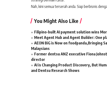
strategi bermain catur.
Nah, kini semua terserah anda. Siap berbisnis deng
You Might Also Like
Filipino-built AI payment solution wins Mo
Meet Agent Hub and Agent Builder: One pla
AEON BiG is Now on foodpanda,Bringing Sa
Malaysians
Former dentsu ANZ executive Fiona Johnsto
director
AI is Changing Product Discovery, But Hum
and Dentsu Research Shows