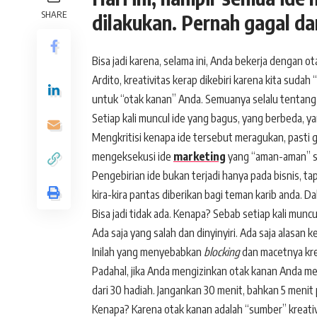
SHARE
dilakukan. Pernah gagal da
Bisa jadi karena, selama ini, Anda bekerja dengan o
Ardito, kreativitas kerap dikebiri karena kita sudah
untuk “otak kanan” Anda. Semuanya selalu tentang si
Setiap kali muncul ide yang bagus, yang berbeda, ya
Mengkritisi kenapa ide tersebut meragukan, pasti
mengeksekusi ide
marketing
yang “aman-aman” s
Pengebirian ide bukan terjadi hanya pada bisnis, t
kira-kira pantas diberikan bagi teman karib anda. 
Bisa jadi tidak ada. Kenapa? Sebab setiap kali muncu
Ada saja yang salah dan dinyinyiri. Ada saja alasan k
Inilah yang menyebabkan
blocking
dan macetnya kre
Padahal, jika Anda mengizinkan otak kanan Anda m
dari 30 hadiah. Jangankan 30 menit, bahkan 5 menit
Kenapa? Karena otak kanan adalah “sumber” kreativ