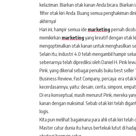
kelaziman. Biarkan otak kanan Anda bicara. Biarka
filter otak kiri Anda. Buang semua penghakiman dini
akhirnya!
Hari ini, hampir semua ide
marketing
pernah dicoba
memikirkan
marketing
yang kreatif dengan otak k
mengoptimalkan otak kanan untuk menghasilkan se
Selain itu, Industri 4.0 telah mengambil hampir se
sebenarnya telah diprediksi oleh Daniel H. Pink l
Pink, yang dikenal sebagai penulis buku best sell
Business Review, Fast Company, percaya: era otak 
kecerdasannya, yaitu: desain, cerita, simponi, empa
Di era konseptual, masih menurut Pink, mereka y
kanan dengan maksimal. Sebab otak kiri telah diga
logis.
Kita pun melihat bagaimana para ahli otak kiri tela
Master catur dunia itu harus bertekuk lutut di h