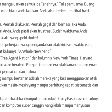
n ia mengeluarkan semua ide “anehnya.” Tulis semuanya. Buang
 yang biasa anda lakukan. Anda akan terkejut melihat hasil
. Pernah dilakukan. Pernah gagal dan berhasil. Jika Anda
iri Anda, Anda pasti akan frustrasi. Sudah waktunya Anda
suatu yang spektakuler!
luruh pekerjaan yang mengandalkan otak kiri. Fase waktu yang
ewat bukunya, “A Whole New Mind.”
er “Free Agent Nation” dan kolumnis New York Times, Harvard
kiri akan berakhir. Berganti dengan era otak kanan dengan enam
ti, permainan dan makna.
ang mampu bertahan adalah mereka yang bisa menggunakan otak
ntikan mesin-mesin yang mampu berhitung cepat, sistematis dan
h dapat dikalahkan komputer dan robot. Garry Kasparov, contohnya.
adapan komputer super canggih, yang lebih mampu menyusun