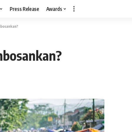
Press Release
Awards
mbosankan?
mbosankan?