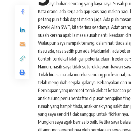
aya bukan seorang yang kaya-raya. Susah pun 
Kata orang, ada kerja ada gaji. Kais pagi makan pag
petang pun tidak dapat makan juga. Ada pula masany
Rezeki Allah SWT, kita terima seadanya. Adat orang 
susah kerana apabila masa susah nanti, keadaan dir
Walaupun saya nampak tenang, dalam hati tiada sia
risau ada, rasa sedih pun ada. Maklumlah, ada beber
Contoh terdekat ialah gaji pekerja, elaun freelancers
Namun, nasib saya tidak seteruk kawan-kawan saya 
Tidak kira sama ada mereka seorang profesional, 
telah mengubah segala-galanya. Kebanyakan dari me
Perniagaan yang merosot teruk akibat ketiadaan pe
anak sulung perlu berdaftar di pusat pengajian tin
rumah yang hampir tiada, anak-anak yang sakit dan 
yang saya sendiri tidak sanggup untuk fikirkannya.
Mungkin saya agak bernasib baik. Ketika saya belajar
ditampung sepenuhnya oleh perniagaan sewa novel ya