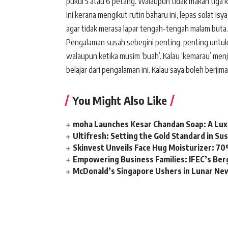
pukul 5 atau 6 petang. Walaupun tidak makan tiga kal
Ini kerana mengikut rutin baharu ini, lepas solat Is
agar tidak merasa lapar tengah-tengah malam buta.
Pengalaman susah sebegini penting, penting untuk s
walaupun ketika musim ‘buah’. Kalau ‘kemarau’ menj
belajar dari pengalaman ini. Kalau saya boleh berji
You Might Also Like
moha Launches Kesar Chandan Soap: A Lux
Ultifresh: Setting the Gold Standard in Su
Skinvest Unveils Face Hug Moisturizer: 70
Empowering Business Families: IFEC’s Ber
McDonald’s Singapore Ushers in Lunar New