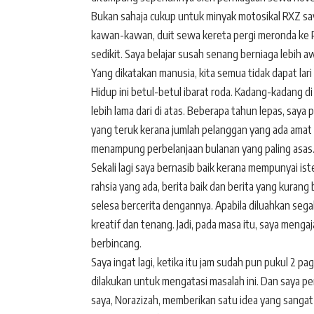
Bukan sahaja cukup untuk minyak motosikal RXZ saya
kawan-kawan, duit sewa kereta pergi meronda ke 
sedikit. Saya belajar susah senang berniaga lebih awa
Yang dikatakan manusia, kita semua tidak dapat lari
Hidup ini betul-betul ibarat roda. Kadang-kadang d
lebih lama dari di atas. Beberapa tahun lepas, sa
yang teruk kerana jumlah pelanggan yang ada amat
menampung perbelanjaan bulanan yang paling asas
Sekali lagi saya bernasib baik kerana mempunyai is
rahsia yang ada, berita baik dan berita yang kuran
selesa bercerita dengannya. Apabila diluahkan segal
kreatif dan tenang. Jadi, pada masa itu, saya menga
berbincang.
Saya ingat lagi, ketika itu jam sudah pun pukul 2 p
dilakukan untuk mengatasi masalah ini. Dan saya per
saya, Norazizah, memberikan satu idea yang sangat 