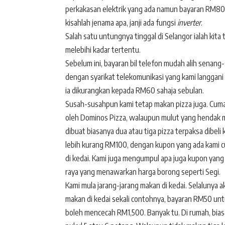
perkakasan elektrik yang ada namun bayaran RM80
kisahlah jenama apa, janji ada fungsi
inverter
.
Salah satu untungnya tinggal di Selangor ialah kita 
melebihi kadar tertentu.
Sebelum ini, bayaran bil telefon mudah alih sen
dengan syarikat telekomunikasi yang kami langgani 
ia dikurangkan kepada RM60 sahaja sebulan.
Susah-susahpun kami tetap makan pizza juga. Cuma
oleh Dominos Pizza, walaupun mulut yang hendak ma
dibuat biasanya dua atau tiga pizza terpaksa dibel
lebih kurang RM100, dengan kupon yang ada kami c
di kedai. Kami juga mengumpul apa juga kupon yan
raya yang menawarkan harga borong seperti Segi.
Kami mula jarang-jarang makan di kedai. Selalunya 
makan di kedai sekali contohnya, bayaran RM50 unt
boleh mencecah RM1,500. Banyak tu. Di rumah, biasan