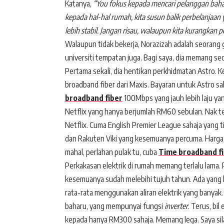
Katanya,
“You fokus kepada mencari pelanggan baharu
kepada hal-hal rumah, kita susun balik perbelanjaan y
lebih stabil. Jangan risau, walaupun kita kurangkan p
Walaupun tidak bekerja, Norazizah adalah seorang 
universiti tempatan juga. Bagi saya, dia memang seor
Pertama sekali, dia hentikan perkhidmatan Astro. 
broadband fiber dari Maxis. Bayaran untuk Astro 
broadband fiber
100Mbps yang jauh lebih laju ya
Netflix yang hanya berjumlah RM60 sebulan. Nak t
Netflix. Cuma English Premier League sahaja yang tida
dan Rakuten Viki yang kesemuanya percuma. Harga l
mahal, perlahan pulak tu, cuba
Time br
oadband f
Perkakasan elektrik di rumah memang terlalu lama.
kesemuanya sudah melebihi tujuh tahun. Ada yang l
rata-rata menggunakan aliran elektrik yang banyak. 
baharu, yang mempunyai fungsi
inverter
. Terus, bi
kepada hanya RM300 sahaja. Memang lega. Saya sil