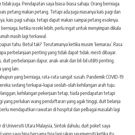
tidak juga. Pendapatan saya biasa-biasa sahaja. Orang berniaga.
i, kais petang makan petang. Tetapi ada juga masanya kais pagi dan
a, kais pagi sahaja, tetapi dapat makan sampai petang esoknya.
berniaga, ketika rezeki lebih, perlu ingat untuk menyimpan dikala
umah masih lagi terkawal.
papun tahu. Betul tak? Terutamanya ketika musim ‘kemarau’. Rasa
apa perbelanjaan penting yang tidak dapat tidak, mesti dibayar.
, duit perbelanjaan dapur, anak-anak dan bil-bil utiliti penting.
yang lain.
mahupun yang berniaga, rata-rata sangat susah. Pandemik COVID-19
reka sedang terkapai-kapai seolah-olah kehilangan arah tuju.
langgan, kehilangan pekerjaan tetap, tiada pendapatan tetapi
ggi yang perlukan wang pendaftaran yang agak tinggi, duit belanja
perlu mendapatkan rawatan di hospital dan pelbagai masalah lagi
 di Universiti Utara Malaysia, Sintok dahulu, duit poket saya
ng saya bina bersama tiga lagi rakan seuniversiti ketika itu.