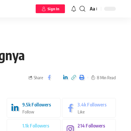
Aa
Sign In
ngnya
Share
8 Min Read
9.5k
Followers
3.4k
Followers
Follow
Like
1.1k
Followers
214
Followers