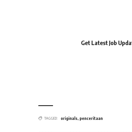
Get Latest Job Upd
TAGGED:
originals
,
penceritaan