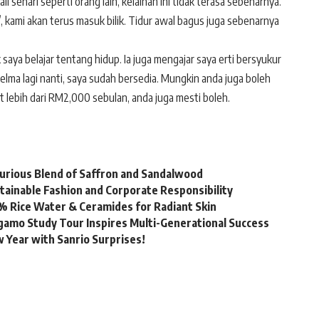
i sehari seperti orang lain, kelainan ini tidak terasa sebenarnya.
ya’, kami akan terus masuk bilik. Tidur awal bagus juga sebenarnya
aya belajar tentang hidup. Ia juga mengajar saya erti bersyukur
elma lagi nanti, saya sudah bersedia. Mungkin anda juga boleh
mat lebih dari RM2,000 sebulan, anda juga mesti boleh.
urious Blend of Saffron and Sandalwood
stainable Fashion and Corporate Responsibility
% Rice Water & Ceramides for Radiant Skin
gamo Study Tour Inspires Multi-Generational Success
 Year with Sanrio Surprises!