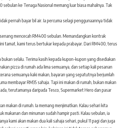
0 sebulan ke Tenaga Nasional memang luar biasa mahalnya. Tak
tidak pernah bayar bil air. Ia percuma selagi penggunaannya tidak
ang-senang mencecah RM400 sebulan. Memandangkan kontrak
ini tamat, kami terus bertukar kepada prabayar. Dari RM400, terus
 bukan selalu. Terima kasih kepada kupon-kupon yang disediakan
kan pizza di rumah ada lima semuanya, dan setiap kali pesanan
i kerana semuanya kaki makan, bayaran yang sepatutnya berjumlah
uma membayar RM35 sahaja. Tapi ini makan di rumah, bukan makan
g ada, terutamanya daripada Tesco, Supermarket Hero dan pasar
akan makan di rumah. Ia memang menjimatkan. Kalau sehari kita
uk makanan dan minuman sudah hampir pasti. Kalau sebulan, ia
ya kami akan makan dua kali sahaja sehari, pukul 11 pagi dan juga