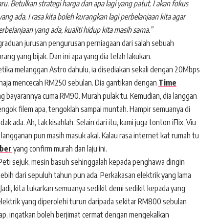
. Betulkan strategi harga dan apa lagi yang patut. I akan fokus
ang ada. I rasa kita boleh kurangkan lagi perbelanjaan kita agar
erbelanjaan yang ada, kualiti hidup kita masih sama.”
graduan jurusan pengurusan perniagaan dari salah sebuah
ang yang bijak. Dan ini apa yang dia telah lakukan.
Ketika melanggan Astro dahulu, ia disediakan sekali dengan 20Mbps
sahaja mencecah RM250 sebulan. Dia gantikan dengan
Time
ng bayarannya cuma RM90. Murah pulak tu. Kemudian, dia langgan
engok filem apa, tengoklah sampai muntah. Hampir semuanya di
k ada. Ah, tak kisahlah. Selain dari itu, kami juga tonton iFlix, Viu
angganan pun masih masuk akal. Kalau rasa internet kat rumah tu
iber
yang confirm murah dan laju ini.
 Peti sejuk, mesin basuh sehinggalah kepada penghawa dingin
ebih dari sepuluh tahun pun ada. Perkakasan elektrik yang lama
Jadi, kita tukarkan semuanya sedikit demi sedikit kepada yang
l elektrik yang diperolehi turun daripada sekitar RM800 sebulan
ap, ingatkan boleh berjimat cermat dengan mengekalkan