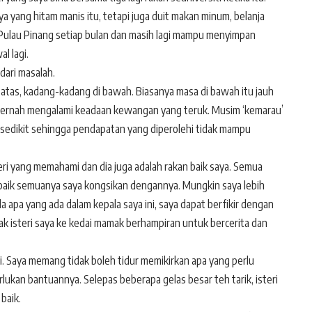
 yang hitam manis itu, tetapi juga duit makan minum, belanja
Pulau Pinang setiap bulan dan masih lagi mampu menyimpan
l lagi.
 dari masalah.
i atas, kadang-kadang di bawah. Biasanya masa di bawah itu jauh
ya pernah mengalami keadaan kewangan yang teruk. Musim ‘kemarau’
 sedikit sehingga pendapatan yang diperolehi tidak mampu
.
teri yang memahami dan dia juga adalah rakan baik saya. Semua
g baik semuanya saya kongsikan dengannya. Mungkin saya lebih
a apa yang ada dalam kepala saya ini, saya dapat berfikir dengan
jak isteri saya ke kedai mamak berhampiran untuk bercerita dan
agi. Saya memang tidak boleh tidur memikirkan apa yang perlu
lukan bantuannya. Selepas beberapa gelas besar teh tarik, isteri
baik.