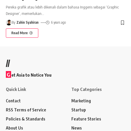
Pereka grafik atau lebih dikenali dalam bahasa Inggeris sebagai ‘Graphic
Designer’, memerlukan
…
By
Zahin Syahiran
6 years ago
Read More
//
G
et Asia to Notice You
Quick Link
Top Categories
Contact
Marketing
RSS Terms of Service
Startup
Policies & Standards
Feature Stories
About Us
News