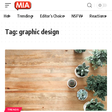
Hot
Trending
Editor’s Choice
NSFW
Reactions
Tag:
graphic design
TRENDS