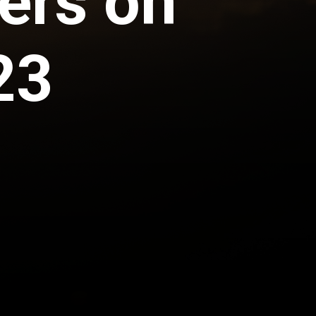
ers on
23