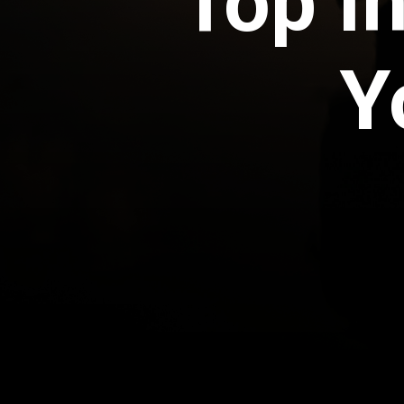
Top I
Y