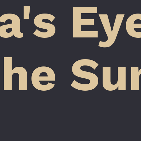
a's Ey
the Su